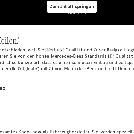
Zum Inhalt springen
Anbieter
eilen.'
Anbieter
ntschieden, weil Sie Wert auf Qualität und Zuverlässigkeit lege
Übersicht
ieren Sie von den hohen Mercedes-Benz Standards für Qualität un
d ist so konzipiert, dass es einen schnellen Einbau und zeitsp
mer die Original-Qualität von Mercedes-Benz und hilft Ihnen, di
nz
Startseite
Modellübersicht
Konfigurator
Ansprechpartner
finden
Probefahrt
gesamtes Know-how als Fahrzeughersteller. Sie werden speziel