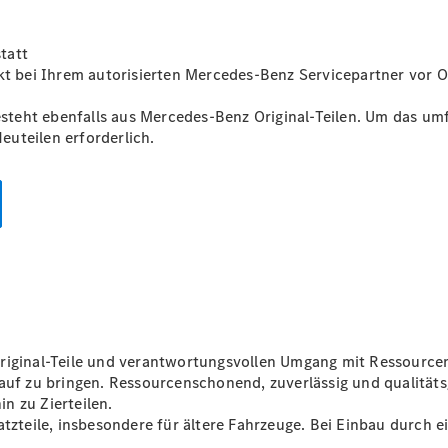
tatt
Übersicht
kt bei Ihrem autorisierten Mercedes-Benz Servicepartner vor O
Neuwagenangebote
steht ebenfalls aus Mercedes-Benz Original-Teilen. Um das 
Neuteilen erforderlich.
Übersicht
Transporter
Highlights
Leasing
Privatkunden
Leasing
Gewerbekunden
riginal-Teile und verantwortungsvollen Umgang mit Ressourcen
Finanzierung
auf zu bringen. Ressourcenschonend, zuverlässig und qualitätsg
Privatkunden
in zu Zierteilen.
Finanzierung
atzteile, insbesondere für ältere Fahrzeuge. Bei Einbau durch 
Gewerbekunden