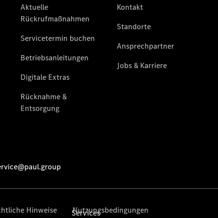
Junge
Sterne
Digitale
Extras
Wartungsservice
-
Bedarfsgerechte
Wartung für
Ihren Mercedes-
Benz
Transporter.
Services