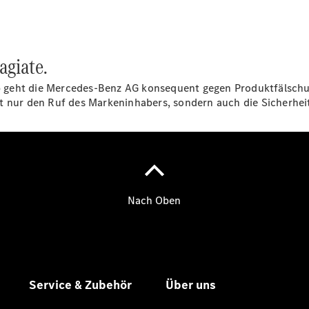
eVito
Tourer -
elektrisch
Citan
agiate.
alb geht die Mercedes-Benz AG konsequent gegen Produktfälsch
t nur den Ruf des Markeninhabers, sondern auch die Sicherhei
Citan
Kastenwagen
eCitan
Kastenwagen
- elektrisch
Citan
Tourer
eCitan
Tourer -
elektrisch
Auf- und
Umbaulösungen