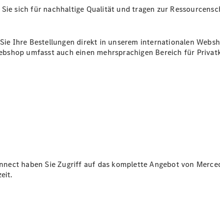
Mercedes-
Sie sich für nachhaltige Qualität und tragen zur Ressourcensc
Benz
Store
Gebrauchtwagensuche
 Sie Ihre Bestellungen direkt in unserem internationalen Websh
Elektrotransporter
bshop umfasst auch einen mehrsprachigen Bereich für Privatk
Sprinter
Sprinter
Kastenwagen
eSprinter
Kastenwagen
nect haben Sie Zugriff auf das komplette Angebot von Mercede
- elektrisch
eit.
Sprinter
Tourer
Sprinter
Pritschenfahrzeug
eSprinter