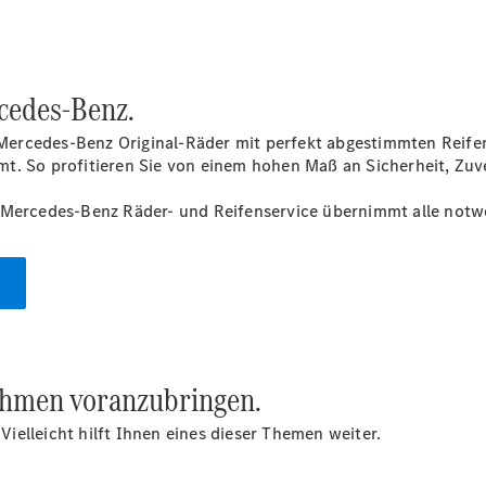
Pritschenfahrzeug
- elektrisch
Sprinter
Fahrgestell
cedes-Benz.
eSprinter
Fahrgestell
ercedes-Benz Original-Räder mit perfekt abgestimmten Reifen
- elektrisch
t. So profitieren Sie von einem hohen Maß an Sicherheit, Zuve
Vito
 Mercedes-Benz Räder- und Reifenservice übernimmt alle notwe
Vito
Kastenwagen
eVito
ehmen voranzubringen.
Kastenwagen
- elektrisch
elleicht hilft Ihnen eines dieser Themen weiter.
Vito Mixto
Vito Tourer