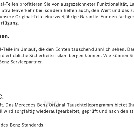
vereinbaren
l-Teilen profitieren Sie von ausgezeichneter Funktionalität, 
Beratung
im Straßenverkehr bei, sondern helfen auch, den Wert und das 
vereinbaren
unsere Original-Teile eine zweijährige Garantie. Für den fachg
Servicetermin
erfügung.
vereinbaren
Tel: +49 851
nen.
96656 0
-Teile im Umlauf, die den Echten täuschend ähnlich sehen. Das
nd erhebliche Sicherheitsrisiken bergen können. Wie können S
Benz Servicepartner.
e.
Kaufen
tät. Das Mercedes-Benz Original-Tauschteileprogramm bietet Ih
eil wird sorgfältig wiederaufgearbeitet, geprüft und nach den 
cedes-Benz Standards