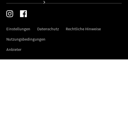
Übersicht
Finanzdienste
Mercedes-
Benz Rent
Reifen &
Kompletträder
Reifen- und