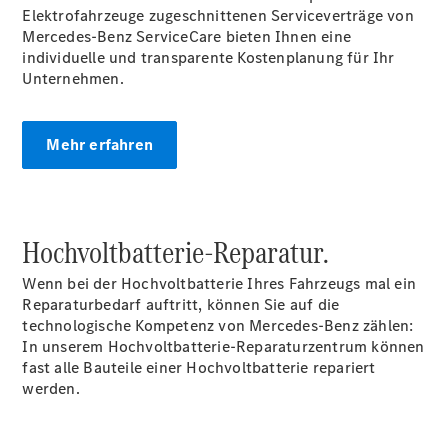
Mercedes-
Elektrofahrzeuge zugeschnittenen Serviceverträge von
Benz
Mercedes-Benz ServiceCare bieten Ihnen eine
Store
individuelle und transparente Kostenplanung für Ihr
Gebrauchtwagensuche
Unternehmen.
Elektrotransporter
Sprinter
Mehr erfahren
Hochvoltbatterie-Reparatur.
Sprinter
Kastenwagen
Wenn bei der Hochvoltbatterie Ihres Fahrzeugs mal ein
eSprinter
Reparaturbedarf auftritt, können Sie auf die
Kastenwagen
technologische Kompetenz von Mercedes-Benz zählen:
- elektrisch
In unserem Hochvoltbatterie-Reparaturzentrum können
Sprinter
fast alle Bauteile einer Hochvoltbatterie repariert
Tourer
werden.
Sprinter
Pritschenfahrzeug
eSprinter