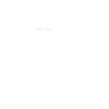
Über uns
Übersicht
Kontakt
Ansprechpartner