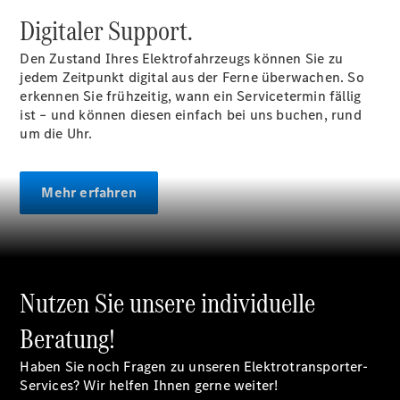
Pritschenfahrzeug
Digitaler Support.
- elektrisch
Sprinter
Den Zustand Ihres Elektrofahrzeugs können Sie zu
Fahrgestell
jedem Zeitpunkt digital aus der Ferne überwachen. So
eSprinter
erkennen Sie frühzeitig, wann ein Servicetermin fällig
Fahrgestell
ist – und können diesen einfach bei uns buchen, rund
- elektrisch
um die Uhr.
Vito
Mehr erfahren
Vito
Nutzen Sie unsere individuelle
Kastenwagen
eVito
Beratung!
Kastenwagen
- elektrisch
Haben Sie noch Fragen zu unseren Elektrotransporter-
Vito Mixto
Services? Wir helfen Ihnen gerne weiter!
Vito Tourer