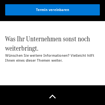
eVito
Tourer -
Termin vereinbaren
elektrisch
Citan
Was Ihr Unternehmen sonst noch
weiterbringt.
Citan
Kastenwagen
Wünschen Sie weitere Informationen? Vielleicht hilft
eCitan
Ihnen eines dieser Themen weiter.
Kastenwagen
- elektrisch
Citan
Tourer
eCitan
Tourer -
elektrisch
Auf- und
Umbaulösungen