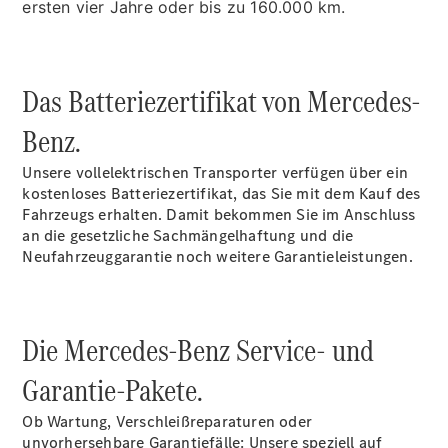
ersten vier Jahre oder bis zu 160.000 km.
Übersicht
Neuwagenangebote
Das Batteriezertifikat von Mercedes-
Benz.
Unsere vollelektrischen Transporter verfügen über ein
kostenloses Batteriezertifikat, das Sie mit dem Kauf des
Fahrzeugs erhalten. Damit bekommen Sie im Anschluss
Übersicht
an die gesetzliche Sachmängelhaftung und die
Transporter
Neufahrzeuggarantie noch weitere Garantieleistungen.
Highlights
Leasing
Privatkunden
Leasing
Die Mercedes-Benz Service- und
Gewerbekunden
Finanzierung
Garantie-Pakete.
Privatkunden
Finanzierung
Ob Wartung, Verschleißreparaturen oder
Gewerbekunden
unvorhersehbare Garantiefälle: Unsere speziell auf