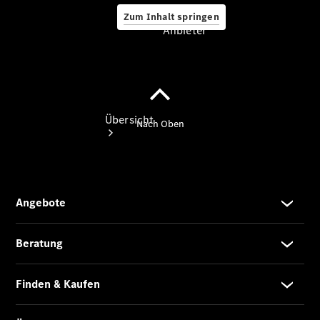
Zum Inhalt springen
Anbieter
Anbieter
Übersicht
Startseite
Ansprechpartner
finden
Beratung
vereinbaren
Tel: +49