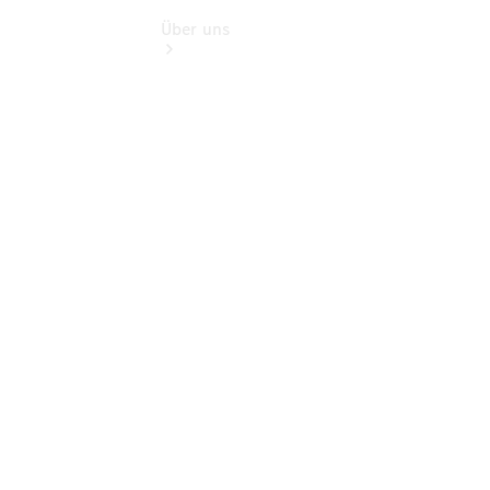
Über uns
Übersicht
Kontakt
Ansprechpartner
Kontaktformular
Unternehmens
News
Events